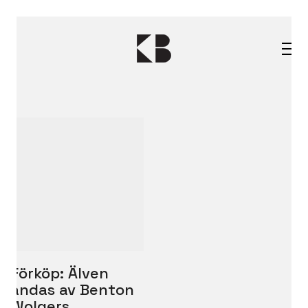
Förköp: Älven
andas av Benton
Wolgers