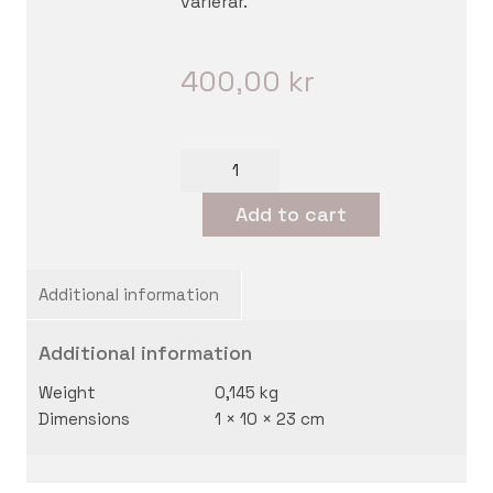
varierar.
400,00
kr
Förköp:
Älven
Add to cart
andas
av
Benton
Wolgers
Additional information
quantity
Additional information
Weight
0,145 kg
Dimensions
1 × 10 × 23 cm
© Kajsa Bornedal 2025