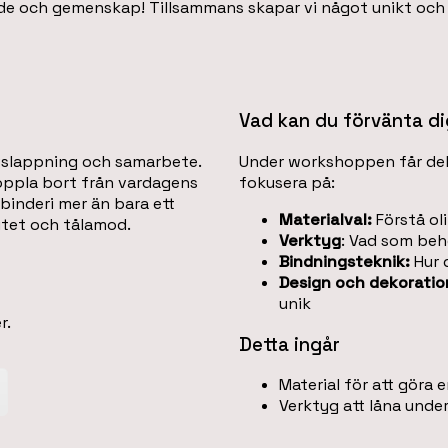
rande och gemenskap! Tillsammans skapar vi något unikt och
Vad kan du förvänta d
avslappning och samarbete.
Under workshoppen får delt
oppla bort från vardagens
fokusera på:
binderi mer än bara ett
Materialval:
Förstå ol
itet och tålamod.
Verktyg
: Vad som beh
Bindningsteknik:
Hur d
Design och dekoratio
unik
r.
Detta ingår
Material för att göra 
Verktyg att låna und