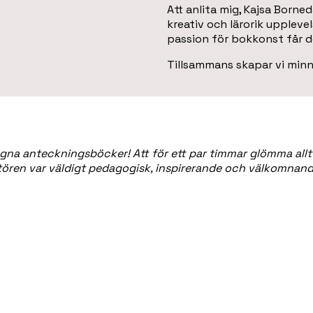
Att anlita mig, Kajsa Borne
kreativ och lärorik uppleve
passion för bokkonst får del
Tillsammans skapar vi minn
 egna
anteckningsböcker! Att för ett par timmar glömma all
ören var väldigt pedagogisk,
inspirerande och välkomnand