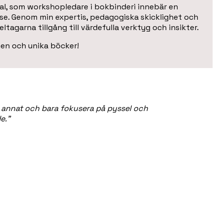
dal, som workshopledare i bokbinderi innebär en
lse. Genom min expertis, pedagogiska skicklighet och
tagarna tillgång till värdefulla verktyg och insikter.
en och unika böcker!
t annat och bara fokusera på pyssel och
e.”